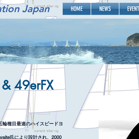
ation Japan
HOME
NEWS
EVEN
 & 49erFX
、五輪種目最速のハイスピードヨ
hwaite氏により設計され、2000