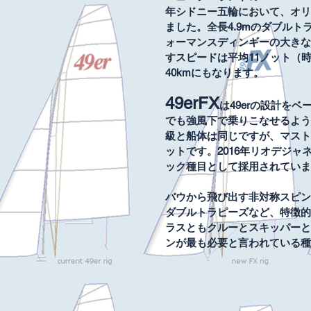
年シドニー五輪において、オリ
ました。全長4.9mのダブル
ォーマンスディンギーの大きな
すスピードは平均11ノット（時
40kmにもなります。
49erFX
は49erの設計を
でも強風下で乗りこなせるよう設
級と船体は同じですが、マスト
ットです。2016年リオデジ
ック種目として採用されていま
バウから飛び出す非対称スピン
ダブルトラピーズなど、特徴的
ラスともクルーとスキッパーと
ンが最も必要と言われている種