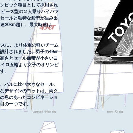
ンピック種目として採用され
トラピーズ型の２人乗りハイパフ
セールと独特な船型が生み出
速20km超）、最大時速は
ベースに、より体重の軽いチーム
計されました。男子の49er
高さとセール面積が小さいヨ
ャネイロ五輪より女子のオリンピ
す。
、ハルに比べ大きなセール、
なデザインのヨットは、両ク
の息のあったコンビネーショ
目の一つで
す。​