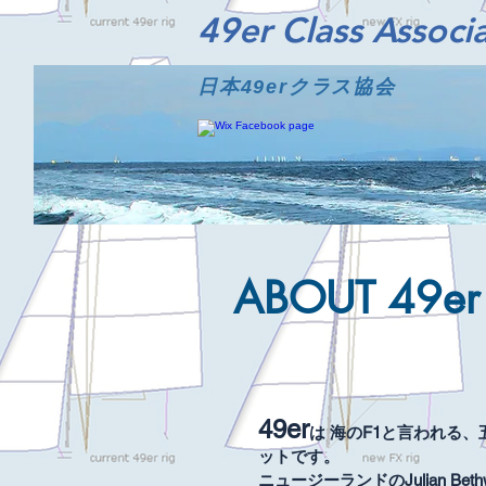
​49er Class Associ
​日本49erクラス協会
​ABOUT 49er
49er
は 海のF1と言われる
ットです。
ニュージーランドのJulian Bet